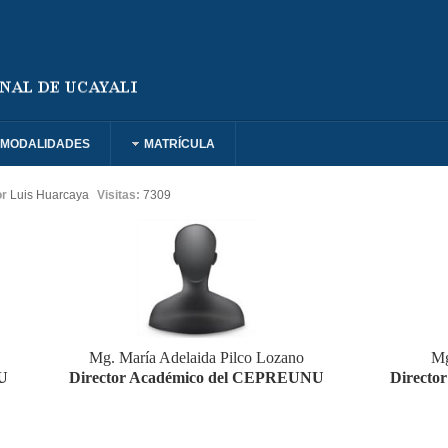
MODALIDADES
MATRÍCULA
or
Luis Huarcaya
Visitas:
7309
Mg. María Adelaida Pilco Lozano
Mg
U
Director Académico del CEPREUNU
Directo