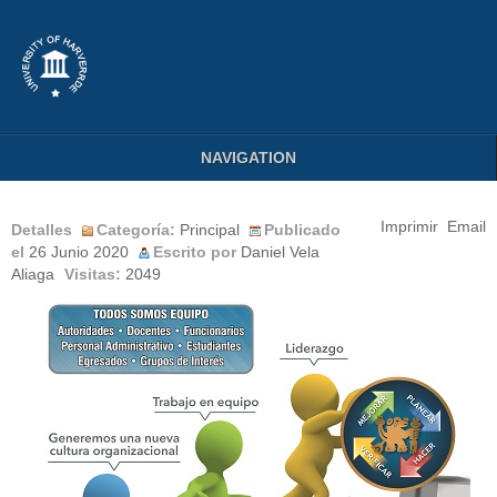
NAVIGATION
Imprimir
Email
Detalles
Categoría:
Principal
Publicado
el
26 Junio 2020
Escrito por
Daniel Vela
Aliaga
Visitas:
2049