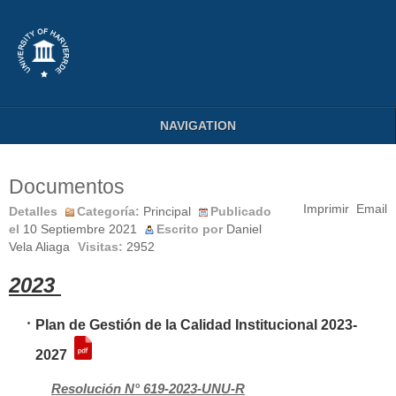
NAVIGATION
Documentos
Imprimir
Email
Detalles
Categoría:
Principal
Publicado
el
10 Septiembre 2021
Escrito por
Daniel
Vela Aliaga
Visitas:
2952
2023
Plan de Gestión de la Calidad Institucional 2023-
2027
Resolución N° 619-2023-UNU-R